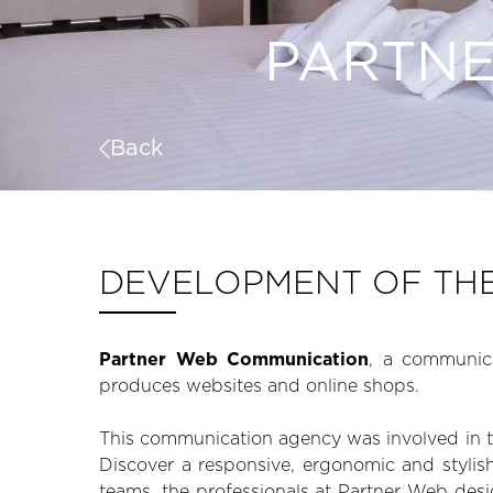
PARTNE
Back
DEVELOPMENT OF THE
Partner Web Communication
, a communic
produces websites and online shops.
This communication agency was involved in th
Discover a responsive, ergonomic and stylis
teams, the professionals at Partner Web des