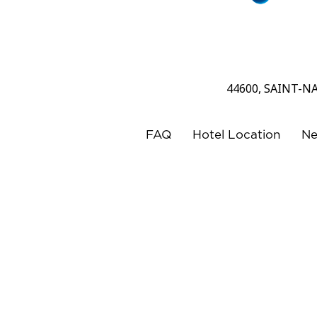
44600, SAINT-N
FAQ
Hotel Location
Ne
Each BWH