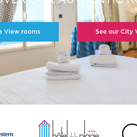
a View rooms
See our City