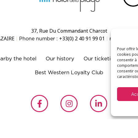
37, Rue Du Commandant Charcot
AZAIRE
+33(0) 2 40 91 99 01
reception@h
|
Phone number :
|
Pour offrir 
cookies pou
arby the hotel
Our history
Our ticketing service
consentir à
comportemen
consentir o
Best Western Loyalty Club
caractéristi
Ac
 Hotels property is individually operated by an independe