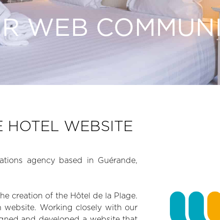
R WEB COMMUN
 HOTEL WEBSITE
ations agency based in Guérande,
e creation of the Hôtel de la Plage.
h website. Working closely with our
igned and developed a website that