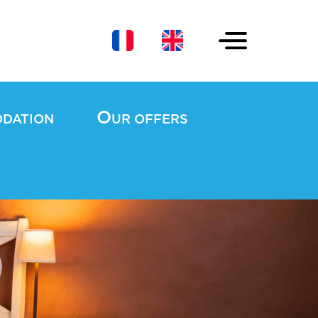
O
ODATION
UR OFFERS