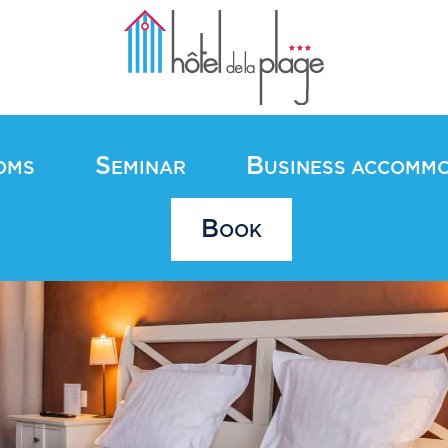
S
B
OMS
EMINAR
USINESS ACCOMM
B
OOK