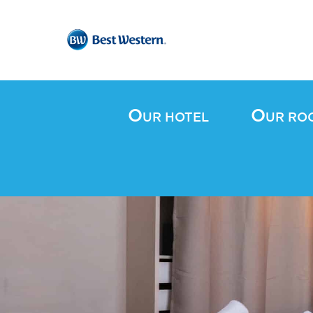
O
O
UR HOTEL
UR RO